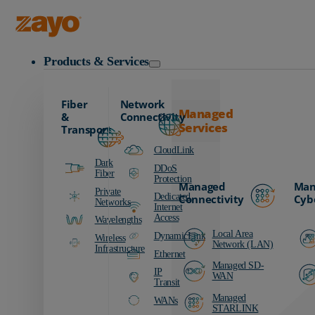
Zayo Logo
Products & Services
Fiber
Network
Managed
&
Connectivity
Services
Transport
CloudLink
Dark
DDoS
Fiber
Protection
Managed
Man
Private
Dedicated
Connectivity
Cyb
Networks
Internet
Access
Wavelengths
Local Area
DynamicLink
Wireless
Network (LAN)
Infrastructure
Ethernet
Managed SD-
IP
WAN
Transit
Managed
WANs
STARLINK