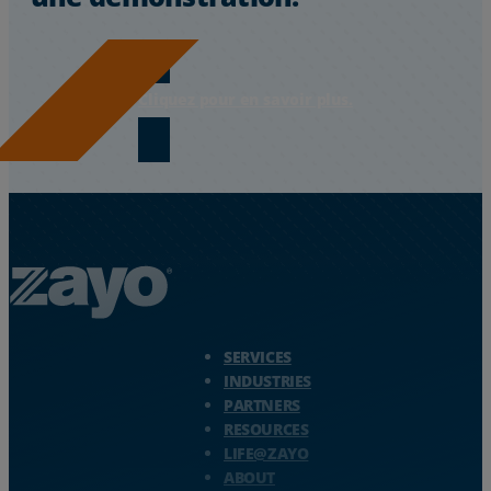
Cliquez pour en savoir plus.
Zayo Logo - jump to Homepage
SERVICES
INDUSTRIES
PARTNERS
RESOURCES
LIFE@ZAYO
ABOUT