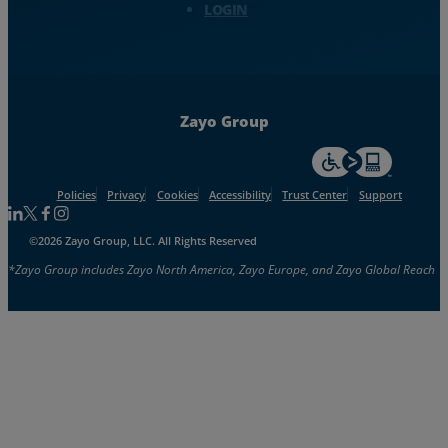
LOGIN
Zayo Group
For accessiblity inf
Policies
Privacy
Cookies
Accessibility
Trust Center
Support
Follow us on Linkedin
Follow us on Facebook
Follow us on Facebook
Follow us on Instagram
©2026 Zayo Group, LLC. All Rights Reserved
*Zayo Group includes Zayo North America, Zayo Europe, and Zayo Global Reach