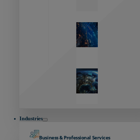
Zayo’s
Network
Capabilities
Explore our
unmatched
global network.
Global
Reach
Seamless
global
connectivity
starts here.
Industries
Business & Professional Services