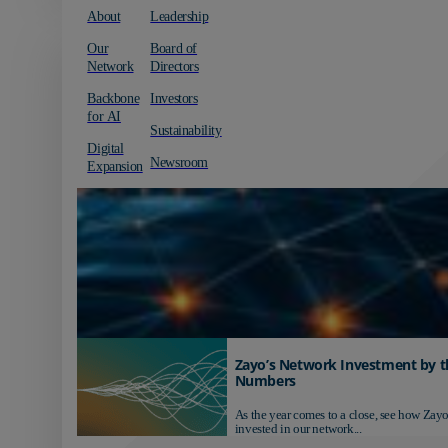
About
Leadership
Our
Board of
Network
Directors
Backbone
Investors
for AI
Sustainability
Digital
Newsroom
Expansion
Zayo’s Network Investment by t
Numbers
As the year comes to a close, see how Zayo
invested in our network...