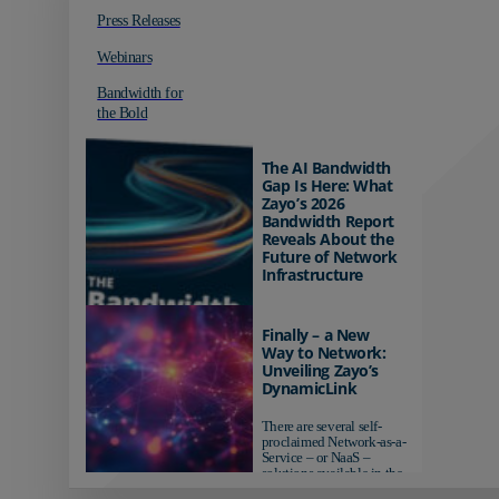
Press Releases
Webinars
Bandwidth for
the Bold
The AI Bandwidth
Gap Is Here: What
Zayo’s 2026
Bandwidth Report
Reveals About the
Future of Network
Infrastructure
Organizations investing in
AI-ready infrastructure are
Finally – a New
pulling ahead. Those
Way to Network:
relying on yesterday's
Unveiling Zayo’s
networks risk...
DynamicLink
There are several self-
proclaimed Network-as-a-
Service – or NaaS –
solutions available in the
market...