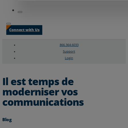
Connect with Us
866.364.6033
Support
Login
Search
Chat Support
Il est temps de
moderniser vos
communications
Blog